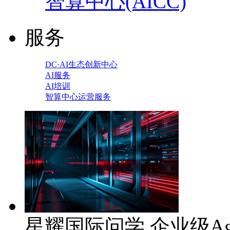
智算中心(AICC)
服务
DC·AI生态创新中心
AI服务
AI培训
智算中心运营服务
星耀国际问学 企业级Ag