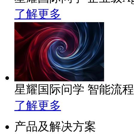
了解更多
星耀国际问学 智能流
了解更多
产品及解决方案