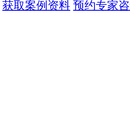
获取案例资料
预约专家咨