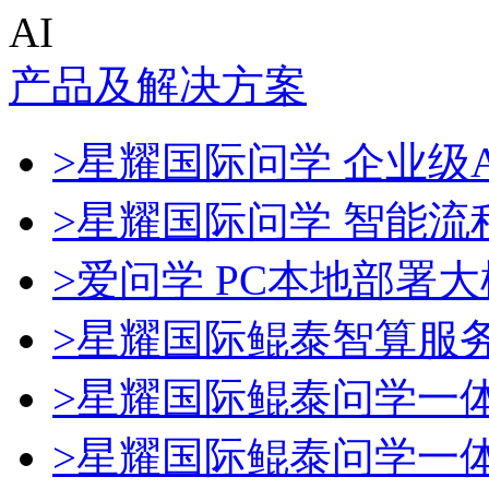
AI
产品及解决方案
>星耀国际问学 企业级A
>星耀国际问学 智能流
>爱问学 PC本地部署
>星耀国际鲲泰智算服
>星耀国际鲲泰问学一
>星耀国际鲲泰问学一体机