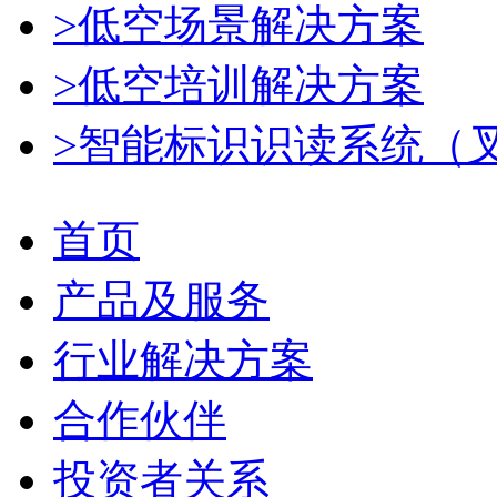
>低空场景解决方案
>低空培训解决方案
>智能标识识读系统（
首页
产品及服务
行业解决方案
合作伙伴
投资者关系