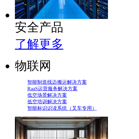
安全产品
了解更多
物联网
智能制造线边搬运解决方案
RaaS运营服务解决方案
低空场景解决方案
低空培训解决方案
智能标识识读系统（叉车专用）