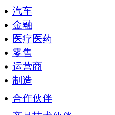
汽车
金融
医疗医药
零售
运营商
制造
合作伙伴