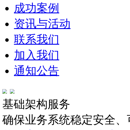
成功案例
资讯与活动
联系我们
加入我们
通知公告
基础架构服务
确保业务系统稳定安全