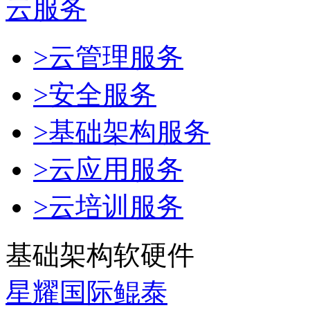
云服务
>云管理服务
>安全服务
>基础架构服务
>云应用服务
>云培训服务
基础架构软硬件
星耀国际鲲泰