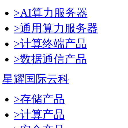
>AI算力服务器
>通用算力服务器
>计算终端产品
>数据通信产品
星耀国际云科
>存储产品
>计算产品